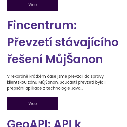
Více
Fincentrum:
Převzetí stávajícího
řešení MůjŠanon
V rekordně krátkém čase jsme převzali do správy
klientskou zónu MůjŠanon. Součástí převzetí bylo i
přepsání aplikace z technologie Java...
Více
GeoAPI: API k