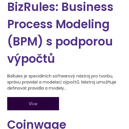
BizRules: Business
Process Modeling
(BPM) s podporou
výpočtů
BizRules je speciálních softwarový nástroj pro tvorbu,
správu pravidel a modelaci výpočtů. Nástroj umožňuje
definovat pravidla a modely...
Více
Coinwage