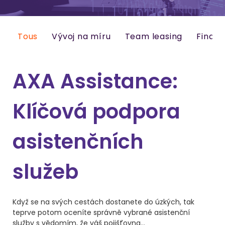
Tous
Vývoj na míru
Team leasing
Finanč
AXA Assistance:
Klíčová podpora
asistenčních
služeb
Když se na svých cestách dostanete do úzkých, tak
teprve potom oceníte správně vybrané asistenční
služby s vědomím, že váš pojišťovna...