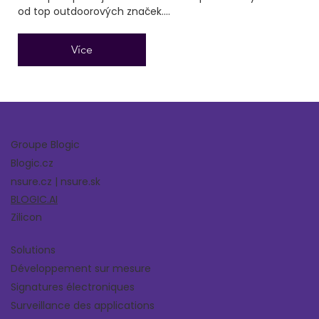
od top outdoorových značek....
Více
Groupe Blogic
Blogic.cz
nsure.cz | nsure.sk
BLOGIC.AI
Zilicon
Solutions
Développement sur mesure
Signatures électroniques
Surveillance des applications