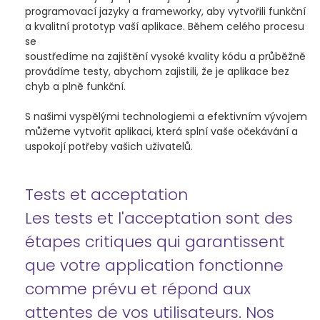
programovací jazyky a frameworky, aby vytvořili funkční
a kvalitní prototyp vaší aplikace. Během celého procesu
se
soustředíme na zajištění vysoké kvality kódu a průběžně
provádíme testy, abychom zajistili, že je aplikace bez
chyb a plně funkční.
S našimi vyspělými technologiemi a efektivním vývojem
můžeme vytvořit aplikaci, která splní vaše očekávání a
uspokojí potřeby vašich uživatelů.
Tests et acceptation
Les tests et l'acceptation sont des
étapes critiques qui garantissent
que votre application fonctionne
comme prévu et répond aux
attentes de vos utilisateurs. Nos