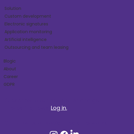
Solution
Custom development
Electronic signatures
Application monitoring
Artificial intelligence
Outsourcing and team leasing
Blogic
About
Career
GDPR
Subscribe to our newsletter and get
interesting news.
Log in.
Or follow us on social media. networks