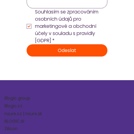
Souhlasím se zpracováním 
osobních údajů pro 
marketingové a obchodní 
účely v souladu s pravidly 
[GDPR]
*
Odeslat
Blogic group
Blogic.cz
nsure.cz
|
nsure.sk
BLOGIC.AI
Zilicon