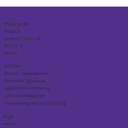
Blogic group
Blogic.cz
nsure.cz
|
nsure.sk
BLOGIC.AI
Zilicon
Solution
Custom development
Electronic signatures
Application monitoring
Artificial intelligence
Outsourcing and team leasing
Blogic
About