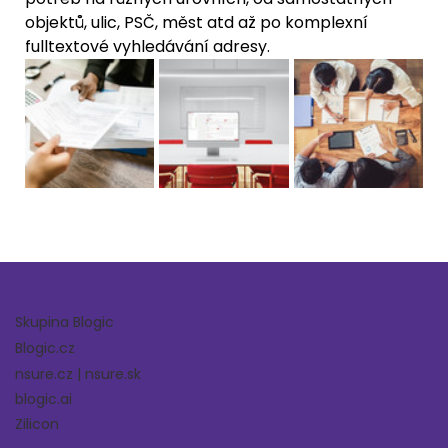
objektů, ulic, PSČ, měst atd až po komplexní 
fulltextové vyhledávání adresy. 
Skupina Blogic
Blogic.cz
nsure.cz
|
nsure.sk
blogic.ai
Zilicon