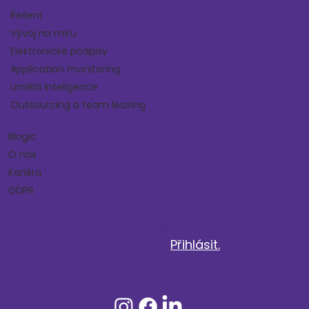
Řešení
Vývoj na míru
Elektronické podpisy
Application monitoring
Umělá inteligence
Outsourcing a team leasing
Blogic
O nás
Kariéra
GDPR
Přihlaste se k odběru našeho newsletteru a
získejte zajímavé novinky.
Přihlásit.
Sledujte nás na soc. sítích