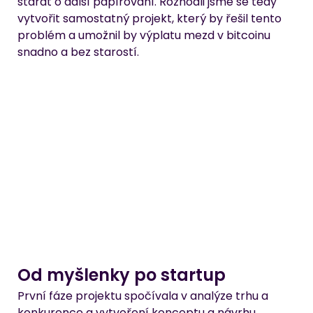
starat o další papírování. Rozhodli jsme se tedy 
vytvořit samostatný projekt, který by řešil tento 
problém a umožnil by výplatu mezd v bitcoinu 
snadno a bez starostí.
Od myšlenky po startup
První fáze projektu spočívala v analýze trhu a 
konkurence a vytvoření konceptu a návrhu 