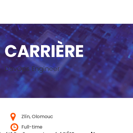
CARRIÈRE
DevOps Engineer
Zlín, Olomouc
Full-time