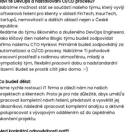
Baví tě DevOps a nastavování CI/CD procesů?
Nabízíme možnost stát se součástí našeho týmu, který vyvíjí 
softwarová řešení pro klienty v oblasti FinTech, InsurTech, 
startupů, nemovitostí a dalších oblastí nejen v České 
republice.
Hledáme do týmu šikovného a zkušeného DevOps Engineera. 
Jako klíčový člen našeho Blogic týmu budeš zodpovídat 
přímo našemu CTO Hynkovi. Primárně budeš zodpovědný za 
automatizaci a CI/CD procesy. Nabízíme Ti pohodové 
pracovní prostředí s rodinnou atmosférou, mladý a 
sympatický tým, flexibilní pracovní dobu a nadstandardní 
zázemí. Budeš se prostě cítit jako doma. :-)
Co budeš dělat:
Jsme rychle rostoucí IT firma a záleží nám na našich 
projektech a klientech. Proto je pro nás důležité, abys uměl/a 
zpracovat kompletní návrh řešení, představit a vysvětlit jej 
zákazníkovi, následně zpracovat kompletní analýzu a aktivně 
spolupracovat s vývojovým oddělením až do úspěšného 
ukončení projektu.
Mezi konkrétní odpovědnosti patří: