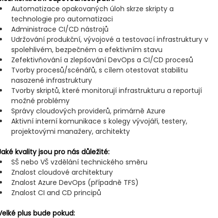
Automatizace opakovaných úloh skrze skripty a 
technologie pro automatizaci
Administrace CI/CD nástrojů
Udržování produkční, vývojové a testovací infrastruktury v 
spolehlivém, bezpečném a efektivním stavu
Zefektivňování a zlepšování DevOps a CI/CD procesů
Tvorby procesů/scénářů, s cílem otestovat stabilitu 
nasazené infrastruktury
Tvorby skriptů, které monitorují infrastrukturu a reportují 
možné problémy
Správy cloudových providerů, primárně Azure
Aktivní interní komunikace s kolegy vývojáři, testery, 
projektovými manažery, architekty
Jaké kvality jsou pro nás důležité:
SŠ nebo VŠ vzdělání technického směru
Znalost cloudové architektury
Znalost Azure DevOps (případně TFS)
Znalost CI and CD principů
Velké plus bude pokud: