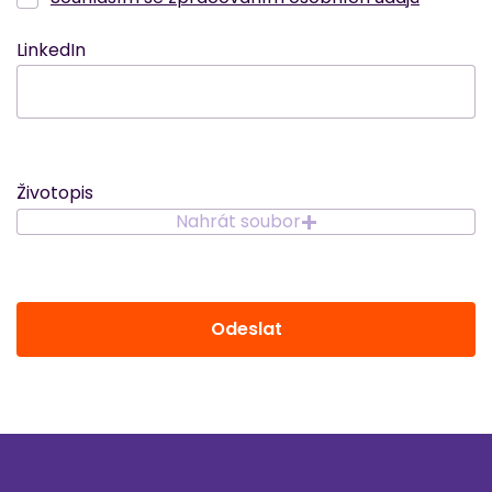
LinkedIn
Životopis
Nahrát soubor
Odeslat