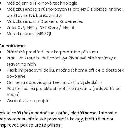
Máš zájem o IT a nové technologie
Máš zkušenosti z různorodých IT projektů z oblastí financí, 
pojišťovnictví, bankovnictví
Máš zkušenost s Docker a Kubernetes
Znáš C#, .NET / .NET Core / .NET 6
Máš zkušenost MS SQL
Co nabízíme:
Přátelské prostředí bez korporátního přístupu
Práci, ve které budeš moci využívat své silné stránky a 
stavět na nich
Flexibilní pracovní dobu, možnost home office a dostatek 
dovolené
Odměnu odpovídající Tvému úsilí a výsledkům
Podílení se na projektech většího rozsahu (řádově tisíce 
hodin)
Osobní vliv na projekt
Pokud máš rád/a podnětnou práci, hledáš samostatnost a 
odpovědnost, přátelské prostředí s kolegy, kteří Tě budou 
inspirovat, pak se určitě přihlas!