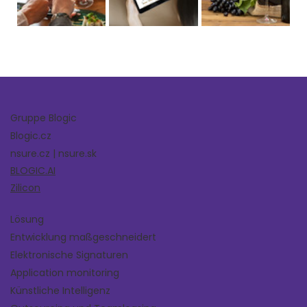
Gruppe Blogic
Blogic.cz
nsure.cz | nsure.sk
BLOGIC.AI
Zilicon
Lösung
Entwicklung maßgeschneidert
Elektronische Signaturen
Application monitoring
Künstliche Intelligenz