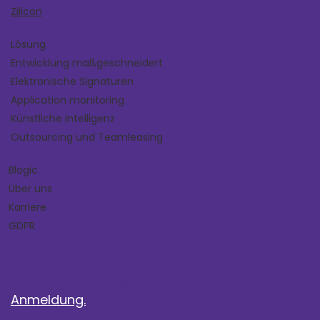
Zilicon
Lösung
Entwicklung maßgeschneidert
Elektronische Signaturen
Application monitoring
Künstliche Intelligenz
Outsourcing und Teamleasing
Blogic
Über uns
Karriere
GDPR
Abonnieren Sie unseren Newsletter und
erhalten Sie interessante Neuigkeiten.
Anmeldung.