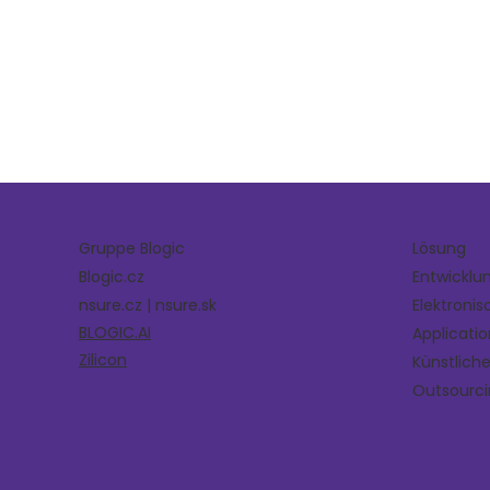
Gruppe Blogic
Lösung
Blogic.cz
Entwickl
nsure.cz | nsure.sk
Elektroni
BLOGIC.AI
Applicati
Zilicon
Künstliche
Outsourci