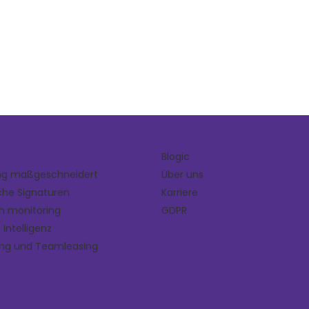
Blogic
ung maßgeschneidert
Über uns
sche Signaturen
Karriere
on monitoring
GDPR
 Intelligenz
ng und Teamleasing